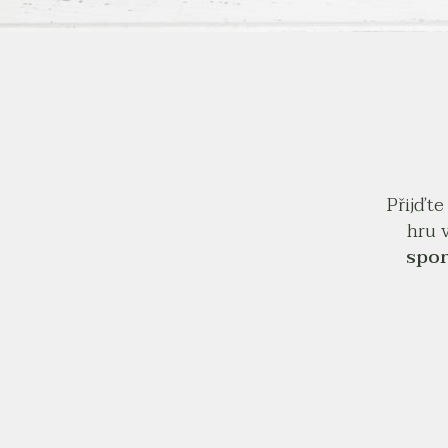
Přijďte
hru 
spo