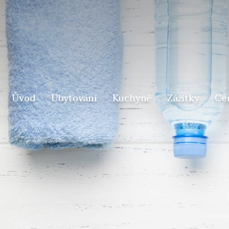
Úvod
Ubytování
Kuchyně
Zážitky
Ce