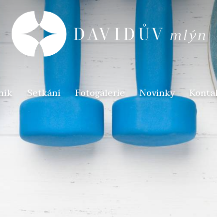
ník
Setkání
Fotogalerie
Novinky
Konta