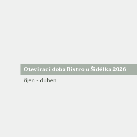
Otevírací doba Bistro u Šidélka 2026
říjen - duben