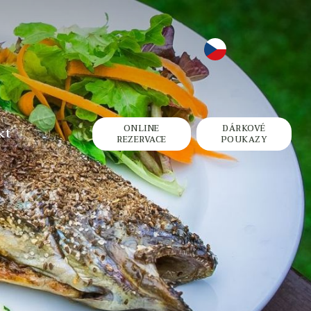
ONLINE
DÁRKOVÉ
kt
REZERVACE
POUKAZY