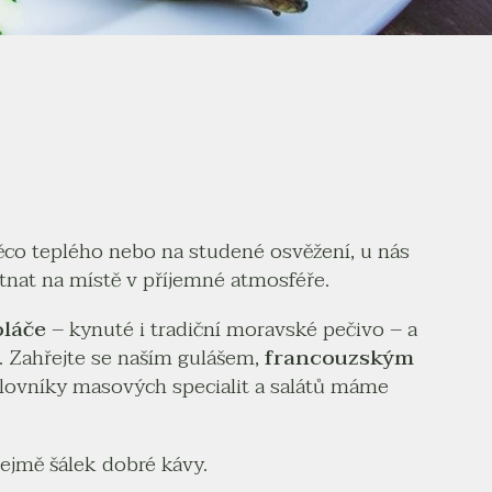
ěco teplého nebo na studené osvěžení, u nás
hutnat na místě v příjemné atmosféře.
oláče
– kynuté i tradiční moravské pečivo – a
. Zahřejte se naším gulášem,
francouzským
lovníky masových specialit a salátů máme
ejmě šálek dobré kávy.