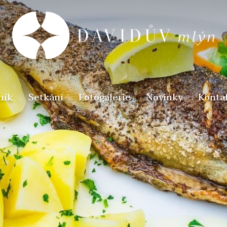
ník
Setkání
Fotogalerie
Novinky
Konta