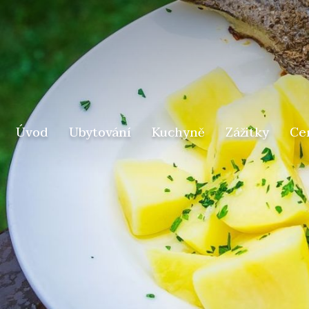
Úvod
Ubytování
Kuchyně
Zážitky
Ce