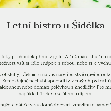
Letní bistro u Šidélka
abídky pochoutek přímo z grilu. Ať už máte chuť na n
možnost vzít si jídlo i nápoje s sebou, nebo si je vyc
 obsluhy). Čekají tu na vás naše
čerstvě upečené k
en. Samozřejmě nechybí
speciality z našich pstruhů
 kaldounem nebo domácí polévkou s knedlíčky. Pro mi
například řízek se salátem a dipem.
 můžete dát čerstvý domácí dezert, zmrzlinu a samozř