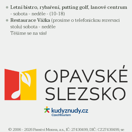
Letní bistro, rybaření, putting golf, lanové centrum
- sobota - neděle - (10-18)
Restaurace Vážka
(prosíme o telefonickou rezervaci
stolu) sobota - neděle
Těšíme se na vás!
© 2006 - 2026 Panství Morava, a.s., IČ: 27430499, DIČ: CZ27430499, se