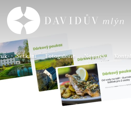
ník
Setkání
Fotogalerie
Novinky
Konta