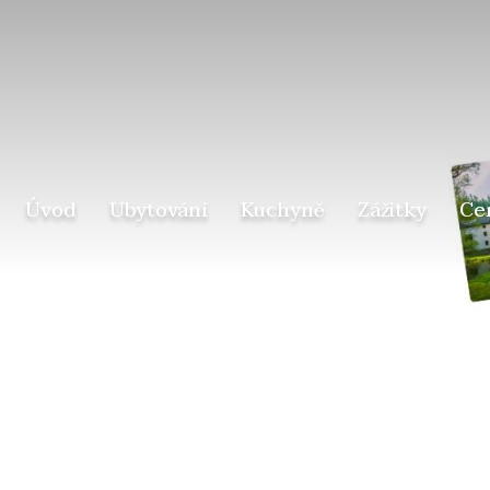
Úvod
Ubytování
Kuchyně
Zážitky
Ce