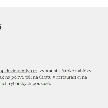
í
op.daviduvmlyn.cz
, vybrat si z široké nabídky
 na pobyt, tak na útratu v restauraci či na
álních rybářských poukazů.